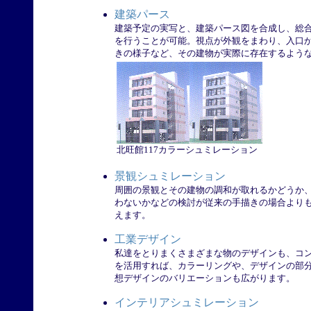
建築パース
建築予定の実写と、建築パース図を合成し、総
を行うことが可能。視点が外観をまわり、入口
きの様子など、その建物が実際に存在するよう
北旺館117カラーシュミレーション
景観シュミレーション
周囲の景観とその建物の調和が取れるかどうか
わないかなどの検討が従来の手描きの場合より
えます。
工業デザイン
私達をとりまくさまざまな物のデザインも、コ
を活用すれば、カラーリングや、デザインの部
想デザインのバリエーションも広がります。
インテリアシュミレーション